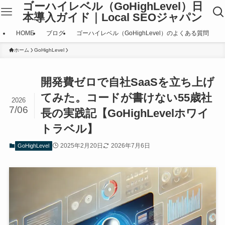
ゴーハイレベル（GoHighLevel）日
本導入ガイド｜Local SEOジャパン
HOME
ブログ
ゴーハイレベル（GoHighLevel）のよくある質問
ホーム
GoHighLevel
開発費ゼロで自社SaaSを立ち上げ
てみた。コードが書けない55歳社
2026
7/06
長の実践記【GoHighLevelホワイ
トラベル】
2025年2月20日
2026年7月6日
GoHighLevel