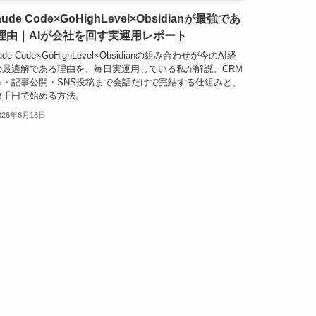
aude Code×GoHighLevel×Obsidianが最強であ
理由｜AIが会社を回す実運用レポート
aude Code×GoHighLevel×Obsidianの組み合わせが今のAI経
の最適解である理由を、毎日実運用している私が解説。CRM
作・記事公開・SNS投稿まで会話だけで完結する仕組みと、
数千円で始める方法。
026年6月16日