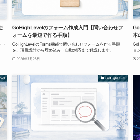
使
GoHighLevelのフォーム作成入門【問い合わせフ
G
ォームを最短で作る手順】
本
クト・
GoHighLevelのForms機能で問い合わせフォームを作る手順
Go
を、項目設計から埋め込み・自動対応まで解説します。
ョ
2026年7月26日
2
vel
GoHighLevel