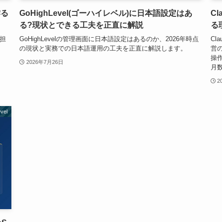
作る
GoHighLevel(ゴーハイレベル)に日本語設定はあ
Cl
る?現状とできる工夫を正直に解説
る
、担
GoHighLevelの管理画面に日本語設定はあるのか、2026年時点
Cl
。
の現状と実務での日本語運用の工夫を正直に解説します。
営
操
2026年7月26日
月
2
vel