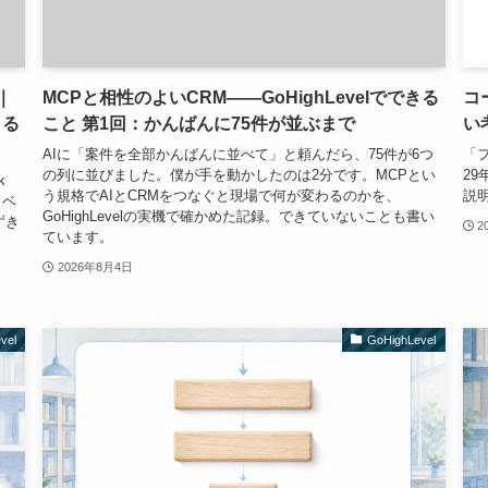
｜
MCPと相性のよいCRM——GoHighLevelでできる
コ
きる
こと 第1回：かんばんに75件が並ぶまで
い
AIに「案件を全部かんばんに並べて」と頼んだら、75件が6つ
「
の列に並びました。僕が手を動かしたのは2分です。MCPとい
2
k
う規格でAIとCRMをつなぐと現場で何が変わるのかを、
説
イベ
GoHighLevelの実機で確かめた記録。できていないことも書い
ずき
2
ています。
2026年8月4日
vel
GoHighLevel