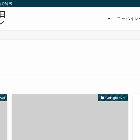
語で解説
）日
ゴーハイレベ
ン
vel
GoHighLevel