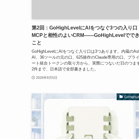
第2回：GoHighLevelにAIをつなぐ3つの入り口
MCPと相性のよいCRM——GoHighLevelでで
こと
GoHighLevelにAIをつなぐ入り口は3つあります。内蔵のAs
AI、36ツールの元の口、625操作のClaude専用の口。プラ
ート統合トークンの取り方から、実際につないだ日のつま
2件まで、日本語で全部書きました。
2026年8月5日
GoHighLe