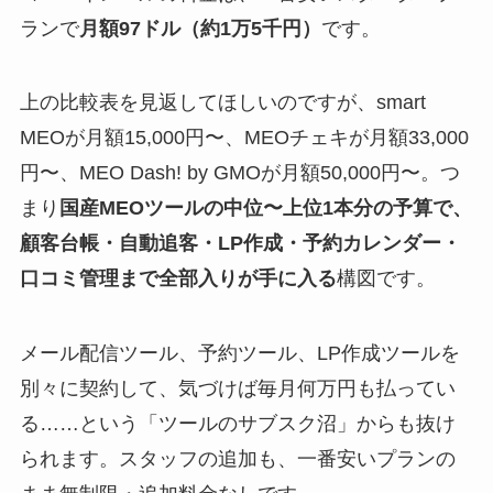
ランで
月額97ドル（約1万5千円）
です。
上の比較表を見返してほしいのですが、smart
MEOが月額15,000円〜、MEOチェキが月額33,000
円〜、MEO Dash! by GMOが月額50,000円〜。つ
まり
国産MEOツールの中位〜上位1本分の予算で、
顧客台帳・自動追客・LP作成・予約カレンダー・
口コミ管理まで全部入りが手に入る
構図です。
メール配信ツール、予約ツール、LP作成ツールを
別々に契約して、気づけば毎月何万円も払ってい
る……という「ツールのサブスク沼」からも抜け
られます。スタッフの追加も、一番安いプランの