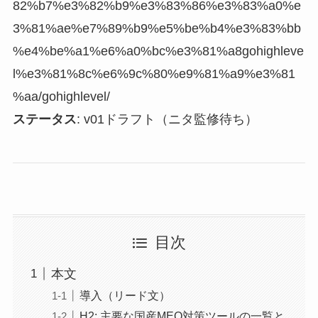
82%b7%e3%82%b9%e3%83%86%e3%83%a0%e
3%81%ae%e7%89%b9%e5%be%b4%e3%83%bb
%e4%be%a1%e6%a0%bc%e3%81%a8gohighleve
l%e3%81%8c%e6%9c%80%e9%81%a9%e3%81
%aa/gohighlevel/
ステータス
: v01ドラフト（ニタ監修待ち）
目次
本文
導入（リード文）
H2: 主要な国産MEO対策ツールの一覧と