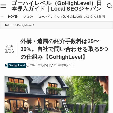
ゴーハイレベル（GoHighLevel）日
本導入ガイド｜Local SEOジャパン
HOME
ブログ
ゴーハイレベル（GoHighLevel）のよくある質問
ホーム
GoHighLevel
外構・造園の紹介手数料は25〜
2026
30%。自社で問い合わせを取る5つ
8/06
の仕組み【GoHighLevel】
2025年3月5日
2026年8月6日
GoHighLevel